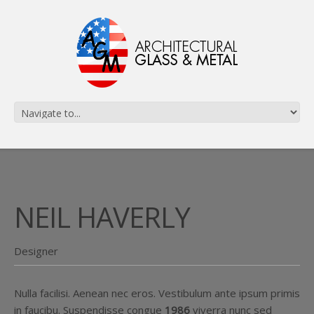
NEIL HAVERLY
Designer
Nulla facilisi. Aenean nec eros. Vestibulum ante ipsum primis
in faucibu. Suspendisse congue
1986
viverra nunc sed