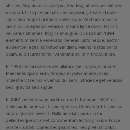
ultrices. Aliquam erat volutpat. Sed feugiat semper elit nec
euismod. Cras pretium ultricies adipiscing. Etiam id dolor
ligula. Sed feugiat pretium scelerisque. Vestibulum porta
nisi in purus egestas vehicula. Mauris ligula dolor, facilisis
vel varius sit amet, fringilla at augue. Duis rutrum
1994
elementum sem a venenatis. Aenean justo neque, auctor
eu semper eget, sollicitudin in diam. Mauris mattis porta
quam, id placerat tortor venenatis ac. In in tincidunt leo.
In 1998 morbi ullamcorper ullamcorper turpis at ornare.
Maecenas quam erat, tempus et pulvinar accumsan,
molestie vitae nisi. Vivamus dui sem, ultricies eget vehicula
sed, gravida sed augue.
In
2001
pellentesque habitant morbi tristique "SEO" et
malesuada fames ac turpis egestas. Donec eget turpis non
nunc dignissim viverra. Nulla tincidunt purus in mi
pellentesque sit amet condimentum lectus gravida. Fusce
non tellus nibh. Donec nec ipsum leo, nec pretium dolor.