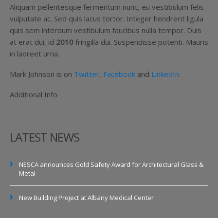
Aliquam pellentesque fermentum nunc, eu vestibulum felis
vulputate ac. Sed quis lacus tortor. Integer hendrerit ligula
quis sem interdum vestibulum faucibus nulla tempor. Duis
at erat dui, id
2010
fringilla dui. Suspendisse potenti. Mauris
in laoreet urna.
Mark Johnson is on
Twitter
,
Facebook
and
LinkedIn
Additional Info
LATEST NEWS
NESCA announces Gold Safety Award for Architectural Glass &
Metal
New Building Project at Albany Medical Center